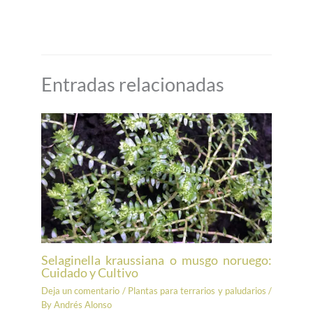
Entradas relacionadas
Selaginella kraussiana o musgo noruego:
Cuidado y Cultivo
Deja un comentario
/
Plantas para terrarios y paludarios
/
By
Andrés Alonso