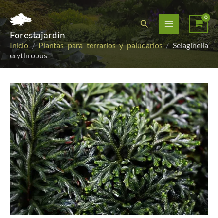
Ir
al
Buscar
Forestajardín
contenido
Inicio
/
Plantas para terrarios y paludarios
/
Selaginella
erythropus