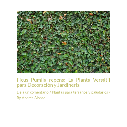
Ficus Pumila repens: La Planta Versátil
para Decoración y Jardinería
Deja un comentario
/
Plantas para terrarios y paludarios
/
By
Andrés Alonso