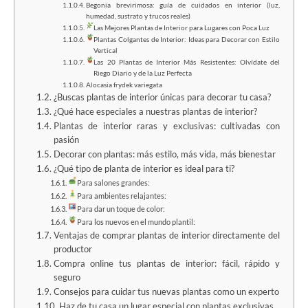
Begonia brevirimosa: guía de cuidados en interior (luz,
humedad, sustrato y trucos reales)
Las Mejores Plantas de Interior para Lugares con Poca Luz
Plantas Colgantes de Interior: Ideas para Decorar con Estilo
Vertical
Las 20 Plantas de Interior Más Resistentes: Olvídate del
Riego Diario y de la Luz Perfecta
Alocasia frydek variegata
¿Buscas plantas de interior únicas para decorar tu casa?
¿Qué hace especiales a nuestras plantas de interior?
Plantas de interior raras y exclusivas: cultivadas con
pasión
Decorar con plantas: más estilo, más vida, más bienestar
¿Qué tipo de planta de interior es ideal para ti?
Para salones grandes:
Para ambientes relajantes:
Para dar un toque de color:
Para los nuevos en el mundo plantil:
Ventajas de comprar plantas de interior directamente del
productor
Compra online tus plantas de interior: fácil, rápido y
seguro
Consejos para cuidar tus nuevas plantas como un experto
Haz de tu casa un lugar especial con plantas exclusivas