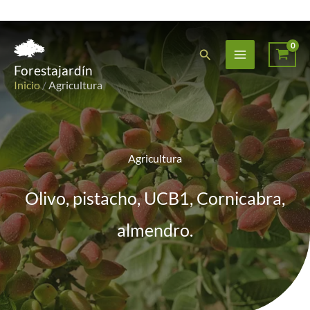
Ir
al
Buscar
Forestajardín
contenido
Inicio
/
Agricultura
Agricultura
Olivo, pistacho, UCB1, Cornicabra,
almendro.