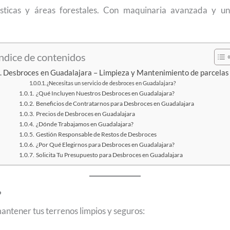
ústicas y áreas forestales. Con maquinaria avanzada y u
ndice de contenidos
Desbroces en Guadalajara – Limpieza y Mantenimiento de parcelas
¿Necesitas un servicio de desbroces en Guadalajara?
¿Qué Incluyen Nuestros Desbroces en Guadalajara?
Beneficios de Contratarnos para Desbroces en Guadalajara
Precios de Desbroces en Guadalajara
¿Dónde Trabajamos en Guadalajara?
Gestión Responsable de Restos de Desbroces
¿Por Qué Elegirnos para Desbroces en Guadalajara?
Solicita Tu Presupuesto para Desbroces en Guadalajara
?
antener tus terrenos limpios y seguros: