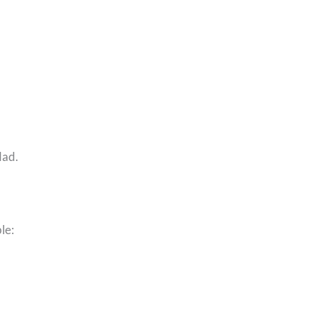
dad.
le: