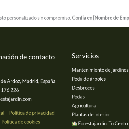
sto personalizado sin compromiso.
Confía en [Nombre de Empr
Servicios
mación de contacto
Mantenimiento de jardines
Poda de árboles
 de Ardoz, Madrid, España
Desbroces
 176 226
Podas
estajardin.com
Agricultura
gal
Política de privacidad
Plantas de interior
Política de cookies
Forestajardín: Tu Centr