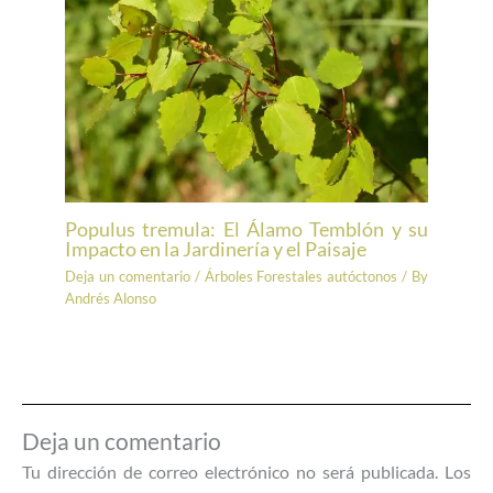
Populus tremula: El Álamo Temblón y su
Impacto en la Jardinería y el Paisaje
Deja un comentario
/
Árboles Forestales autóctonos
/ By
Andrés Alonso
Deja un comentario
Tu dirección de correo electrónico no será publicada.
Los