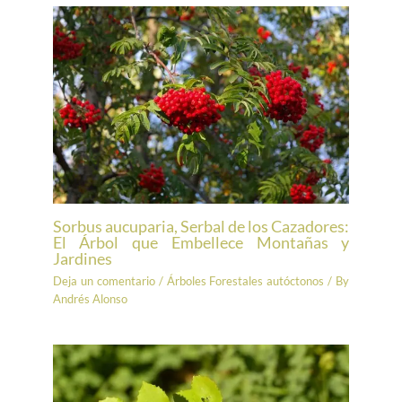
Sorbus aucuparia, Serbal de los Cazadores:
El Árbol que Embellece Montañas y
Jardines
Deja un comentario
/
Árboles Forestales autóctonos
/ By
Andrés Alonso