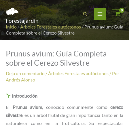
Ir
al
Buscar
Forestajardín
contenido
Inicio
/
Árboles Forestales autóctonos
/
Prunus avium: Guía
Completa sobre el Cerezo Silvestre
Prunus avium: Guía Completa
sobre el Cerezo Silvestre
Deja un comentario
/
Árboles Forestales autóctonos
/ Por
Andrés Alonso
Introducción
El
Prunus avium
, conocido comúnmente como
cerezo
silvestre
, es un árbol frutal de gran importancia tanto en la
naturaleza como en la fruticultura. Su espectacular